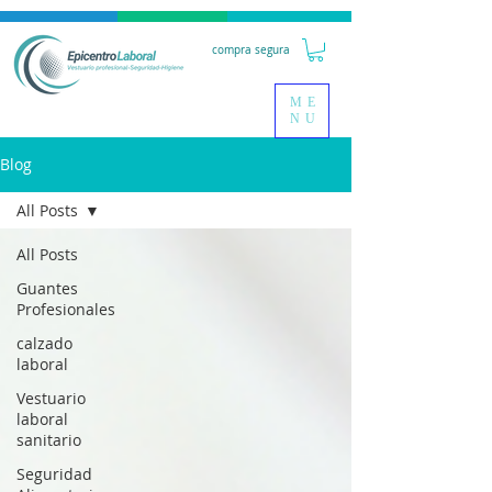
compra segura
ME
NU
Blog
All Posts
All Posts
Guantes
Profesionales
calzado
laboral
Vestuario
laboral
sanitario
Seguridad