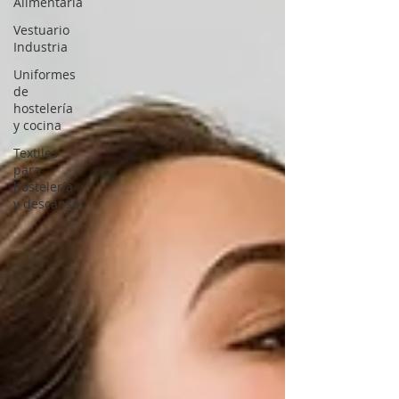
Alimentaria
Vestuario
Industria
Uniformes
de
hostelería
y cocina
Textiles
para
hostelería
y descanso