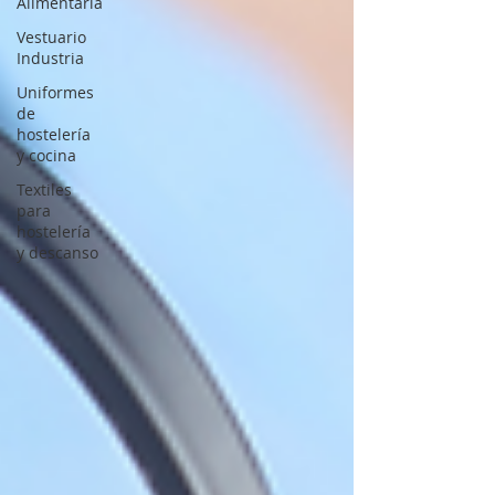
Alimentaria
Vestuario
Industria
Uniformes
de
hostelería
y cocina
Textiles
para
hostelería
y descanso