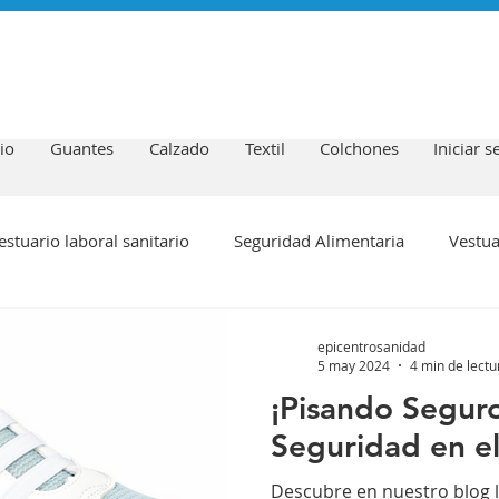
io
Guantes
Calzado
Textil
Colchones
Iniciar s
estuario laboral sanitario
Seguridad Alimentaria
Vestua
ería y descanso
epicentrosanidad
5 may 2024
4 min de lectu
¡Pisando Seguro!
Seguridad en el
Descubre en nuestro blog l