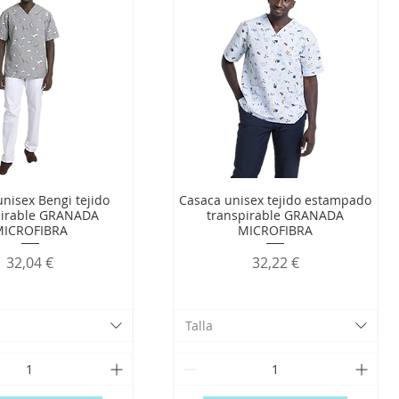
nisex Bengi tejido
Casaca unisex tejido estampado
pirable GRANADA
transpirable GRANADA
MICROFIBRA
MICROFIBRA
Precio
Precio
32,04 €
32,22 €
Talla