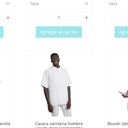
Talla
Talla
Agregar al carrito
Agre
andia
Casaca sanitaria hombre
Blusón Ge