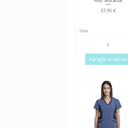
Plus. Antracita
Precio
37,95 €
Talla
Agregar al carrito