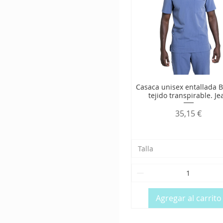
Casaca unisex entallada B
tejido transpirable. Je
Precio
35,15 €
Talla
Agregar al carrito