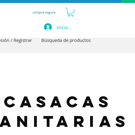
compra segura
Iniciar sesión
esión / Registrar
Búsqueda de productos
casacas
anitarias