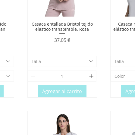
jido
Casaca entallada Bristol tejido
Casaca m
ean
elastico transpirable. Rosa
elástico tr
Precio
37,05 €
Talla
Talla
Color
Agregar al carrito
Agre