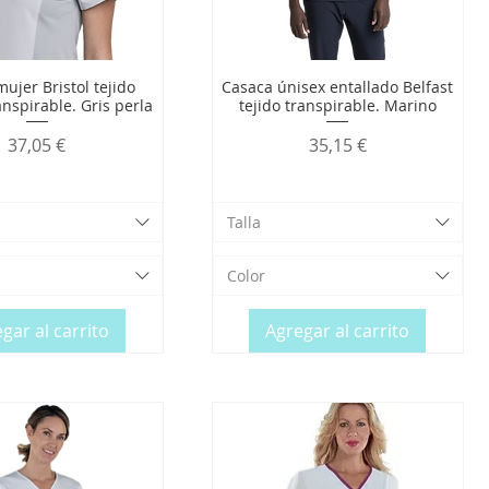
ujer Bristol tejido
Casaca únisex entallado Belfast
anspirable. Gris perla
tejido transpirable. Marino
Precio
Precio
37,05 €
35,15 €
Talla
Color
gar al carrito
Agregar al carrito