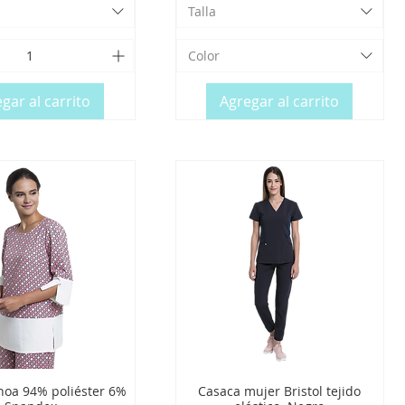
Talla
Color
gar al carrito
Agregar al carrito
noa 94% poliéster 6%
Casaca mujer Bristol tejido