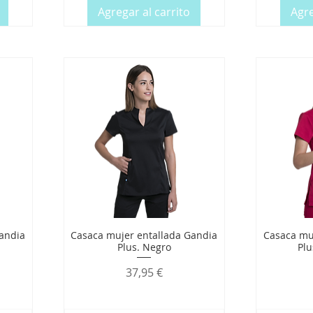
Agregar al carrito
Agre
andia
Casaca mujer entallada Gandia
Casaca mu
Plus. Negro
Pl
Precio
37,95 €