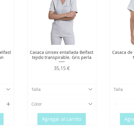
elfast
Casaca únisex entallada Belfast
Casaca de 
an
tejido transpirable. Gris perla
Precio
35,15 €
Talla
Talla
Color
Agregar al carrito
Agre