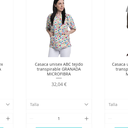
ex
Casaca unisex ABC tejido
Casaca u
A
transpirable GRANADA
trans
MICROFIBRA
Precio
32,04 €
Talla
Talla