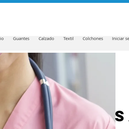
io
Guantes
Calzado
Textil
Colchones
Iniciar s
s