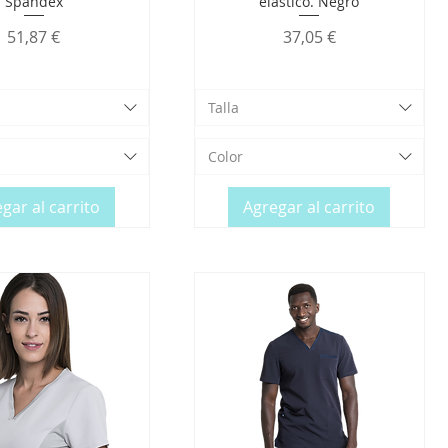
Spandex
elástico. Negro
Precio
Precio
51,87 €
37,05 €
Talla
Color
gar al carrito
Agregar al carrito