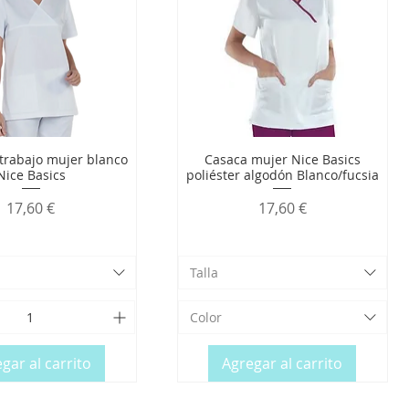
trabajo mujer blanco
Casaca mujer Nice Basics
Nice Basics
poliéster algodón Blanco/fucsia
Precio
Precio
17,60 €
17,60 €
Talla
Color
gar al carrito
Agregar al carrito