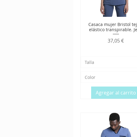
Casaca mujer Bristol te
elástico transpirable. J
Precio
37,05 €
Talla
Color
Agregar al carrito