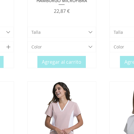
HAMBURGO MICROFIBRA
Precio
22,87 €
Talla
Talla
Color
Color
Agregar al carrito
Agre