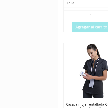
Naranja
Talla
Naranja Fluor
Negro
Negro/negro
Pistacho
Agregar al carrito
Rojo
Rojo/negro
Rosa
Rosa magenta
V.manzana/negro
Verde
Verde agua geometrico
Verde Botella
Verde manzana
Verde pistacho
Verde primavera
Casaca mujer entallada G