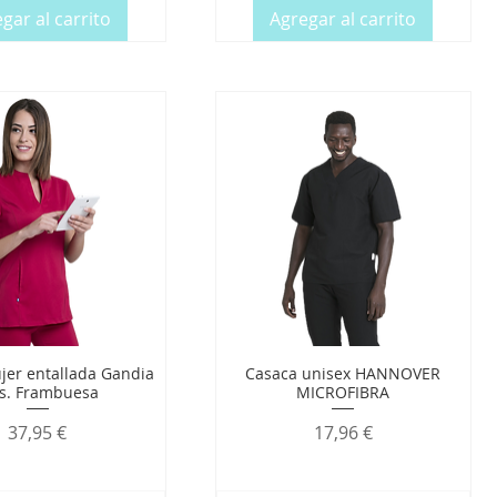
gar al carrito
Agregar al carrito
jer entallada Gandia
Casaca unisex HANNOVER
us. Frambuesa
MICROFIBRA
Precio
Precio
37,95 €
17,96 €