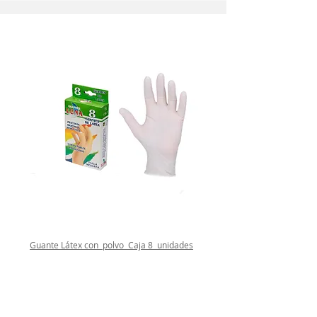
Guante Látex con polvo Caja 8 unidades