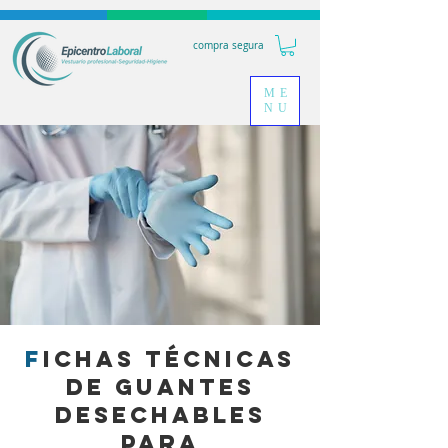
compra segura
ME
NU
F
ichas Técnicas
de Guantes
Desechables
para