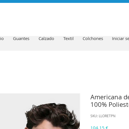
io
Guantes
Calzado
Textil
Colchones
Iniciar s
Americana d
100% Poliest
SKU: LLORETPN
Precio
104,15 €