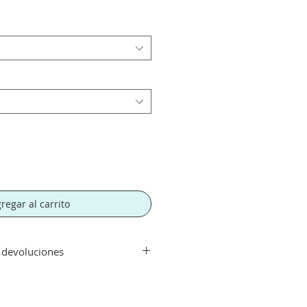
regar al carrito
y devoluciones
ir de 300€. Si su pedido es
orte tendra un recargo de 10 € en
rte.