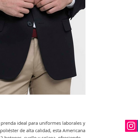
Si no queda satisf
devolución siempre 
perfecto estado, no
que nos avise en un
Si el envio no lo re
deberá indicarselo a
costancia para proc
una reclamación.
prenda ideal para uniformes laborales y
poliéster de alta calidad, esta Americana
2 botones, cuello y solapa, ofreciendo