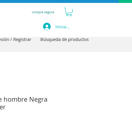
compra segura
Iniciar sesión
esión / Registrar
Búsqueda de productos
e hombre Negra
er