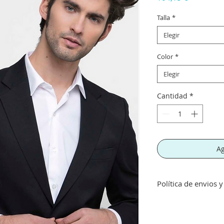
Talla
*
Elegir
Color
*
Elegir
Cantidad
*
Ag
Política de envios 
Envíos gratis a part
inferior a este imp
concepto de transpo