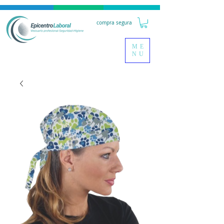
compra segura
ME
NU