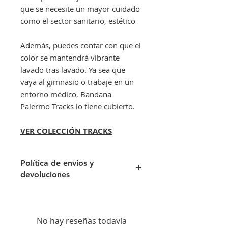
que se necesite un mayor cuidado
como el sector sanitario, estético
Además, puedes contar con que el
color se mantendrá vibrante
lavado tras lavado. Ya sea que
vaya al gimnasio o trabaje en un
entorno médico, Bandana
Palermo Tracks lo tiene cubierto.
VER COLECCIÓN TRACKS
Política de envios y
devoluciones
Envíos gratis a partir de 300€. Si su
pedido es inferior a este importe
tendra un recargo de 10 € en
No hay reseñas todavía
concepto de transporte.