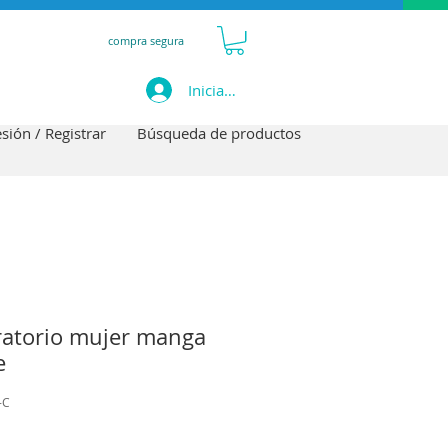
compra segura
Iniciar sesión
esión / Registrar
Búsqueda de productos
ratorio mujer manga
e
-C