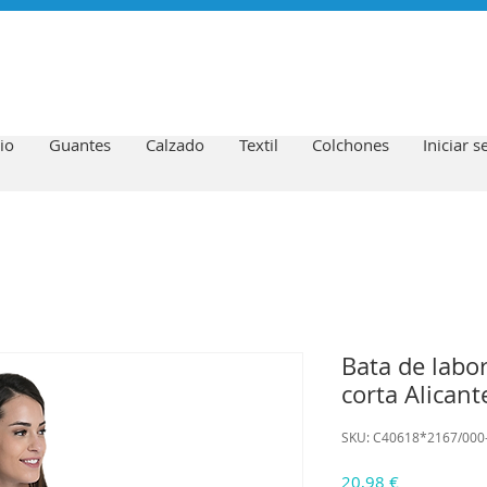
io
Guantes
Calzado
Textil
Colchones
Iniciar s
Bata de labo
corta Alicant
SKU: C40618*2167/000
Precio
20,98 €