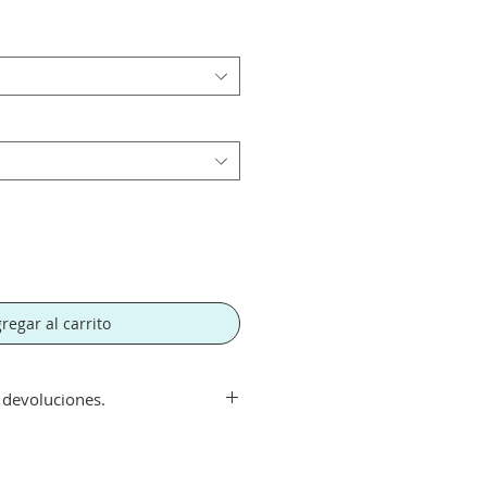
regar al carrito
y devoluciones.
ir de 300€. Si su pedido es
orte tendra un recargo de 10 € en
rte.