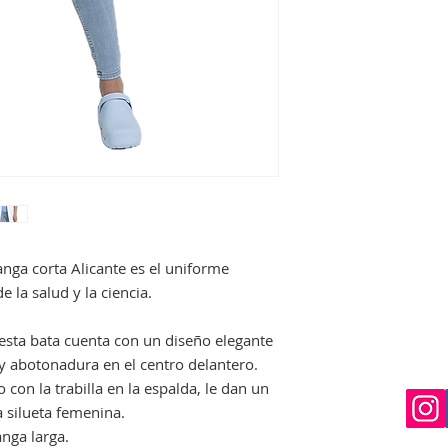
Si no queda satisf
devolución siempre 
perfecto estado, no
que nos avise en un
Si el envio no lo re
deberá indicarselo a
constancia para pr
una reclamación.
nga corta Alicante es el uniforme
e la salud y la ciencia.
esta bata cuenta con un diseño elegante
 y abotonadura en el centro delantero.
o con la trabilla en la espalda, le dan un
a silueta femenina.
nga larga.