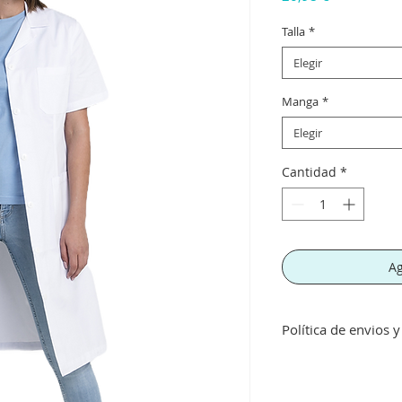
Talla
*
Elegir
Manga
*
Elegir
Cantidad
*
Ag
Política de envios 
Envíos gratis a part
inferior a este imp
concepto de transpo