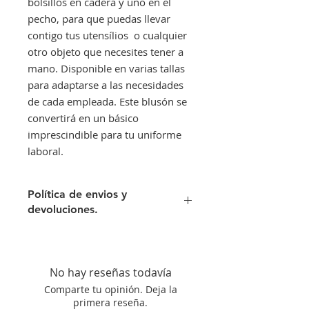
bolsillos en cadera y uno en el
pecho, para que puedas llevar
contigo tus utensílios o cualquier
otro objeto que necesites tener a
mano. Disponible en varias tallas
para adaptarse a las necesidades
de cada empleada. Este blusón se
convertirá en un básico
imprescindible para tu uniforme
laboral.
Política de envios y
devoluciones.
Envíos gratis a partir de 300€. Si su
pedido es inferior a este importe
tendra un recargo de 10 € en
No hay reseñas todavía
concepto de transporte.
Comparte tu opinión. Deja la
Si no queda satisfecho con su
primera reseña.
compra aceptamos su devolución