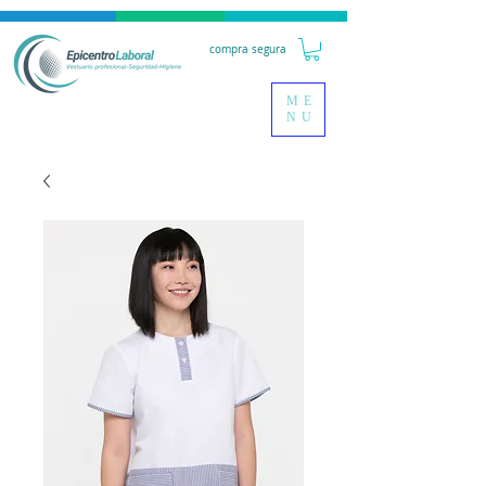
compra segura
ME
NU