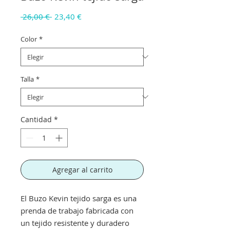
Precio
Precio
 26,00 € 
23,40 €
de
oferta
Color
*
Talla
*
Cantidad
*
Agregar al carrito
El Buzo Kevin tejido sarga es una
prenda de trabajo fabricada con
un tejido resistente y duradero