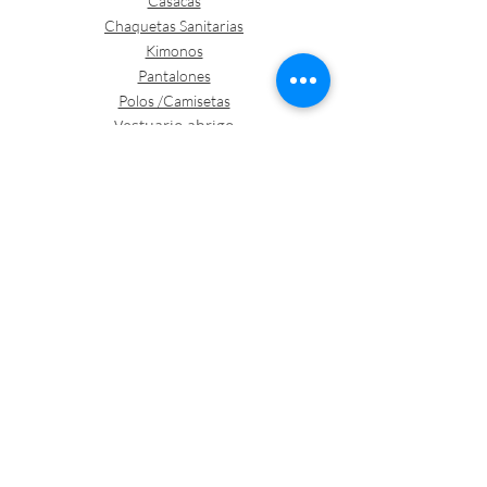
Casacas
Chaquetas Sanitarias
Kimonos
Pantalones
Polos /Camisetas
Vestuario abrigo
Gorros
Vestuario desechable
Guantes
Calzado
Contacto
Política de envíos y devoluciones
Política de Cookies
LOGÍSTICA