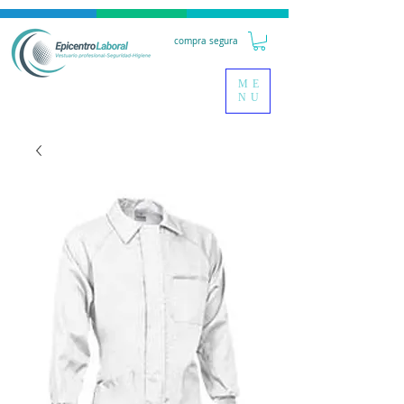
compra segura
ME
NU