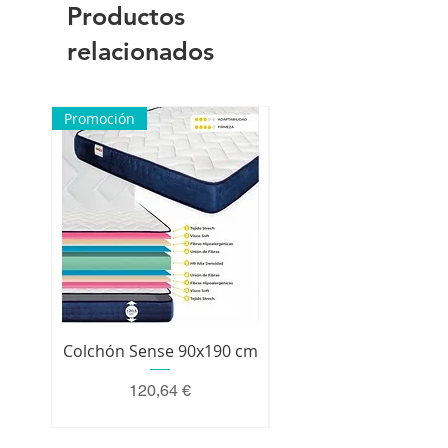
Productos
relacionados
Promoción
Colchón Sense 90x190 cm
Colchón Premium 200 
Precio
120,64 €