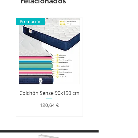
relacionados
nuestra parte a hacer una
reclamación.
Promoción
Colchón Sense 90x190 cm
Colchón Premium 200 
Precio
120,64 €