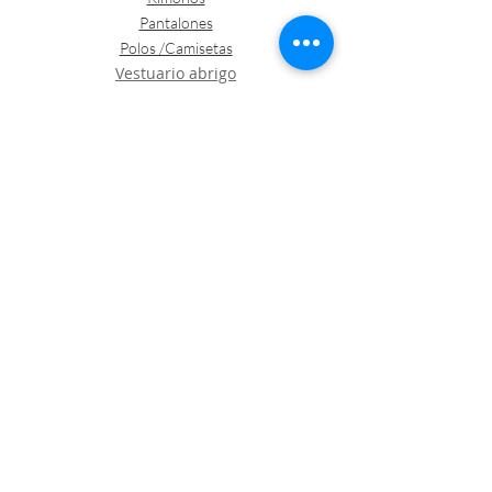
Pantalones
Polos /Camisetas
Vestuario abrigo
Gorros
Vestuario desechable
Guantes
Calzado
Contacto
Política de envíos y devoluciones
Política de Cookies
LOGÍSTICA