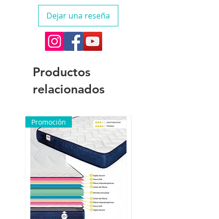
encuentre en perfecto estado, no
Dejar una reseña
haya sido manipulado y siempre
que nos avise en un plazo máximo
de diez días.
Si el envio no lo recibe en
condiciones optimas deberá
Productos
indicarselo al transportista y dejar
costancia para proceder por
relacionados
nuestra parte a hacer una
reclamación.
Promoción