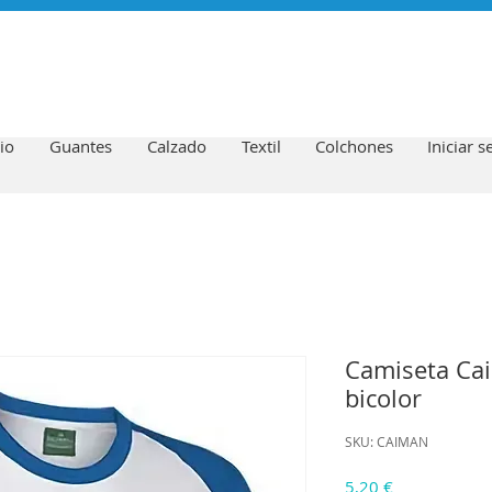
io
Guantes
Calzado
Textil
Colchones
Iniciar s
Camiseta Ca
bicolor
SKU: CAIMAN
Precio
5,20 €