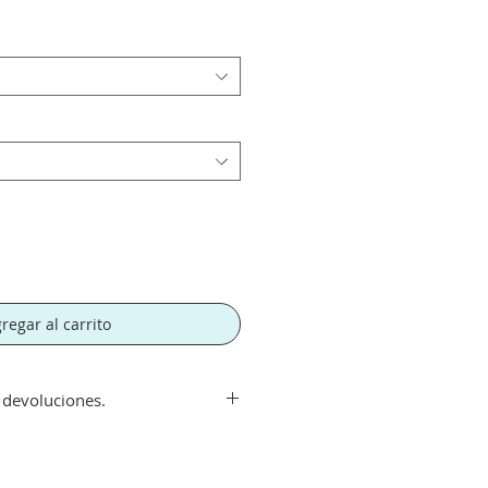
regar al carrito
y devoluciones.
ir de 300€. Si su pedido es
orte tendra un recargo de 10 € en
rte.