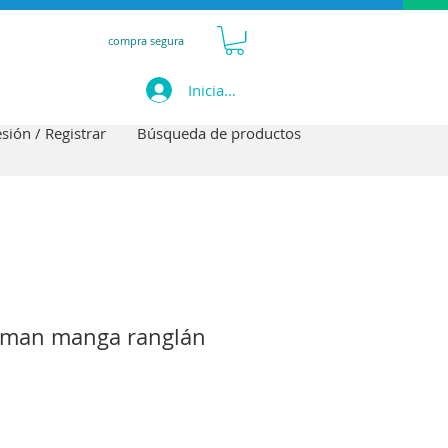
compra segura
Iniciar sesión
esión / Registrar
Búsqueda de productos
iman manga ranglán