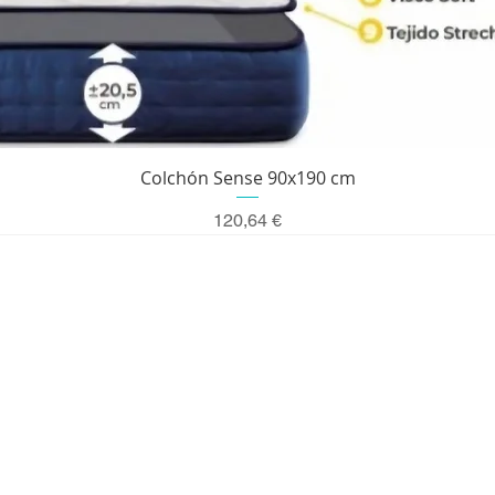
Vista rápida
Colchón Sense 90x190 cm
Precio
120,64 €