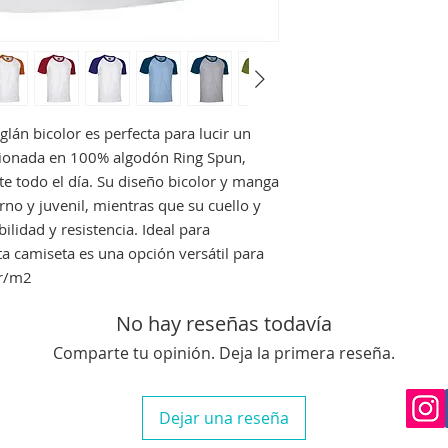
Si no queda satisf
devolución siempre 
perfecto estado, no
que nos avise en un
Si el envio no lo re
deberá indicarselo a
án bicolor es perfecta para lucir un
costancia para proc
cionada en 100% algodón Ring Spun,
una reclamación.
te todo el día. Su diseño bicolor y manga
o y juvenil, mientras que su cuello y
lidad y resistencia. Ideal para
ta camiseta es una opción versátil para
gr/m2
No hay reseñas todavía
Comparte tu opinión. Deja la primera reseña.
Dejar una reseña