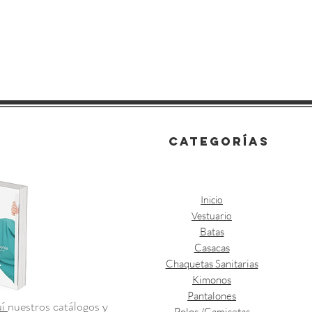
categorías
Inicio
Vestuario
Batas
Casacas
Chaquetas Sanitarias
Kimonos
Pantalones
uí
nuestros catálogos y
Polos /Camisetas