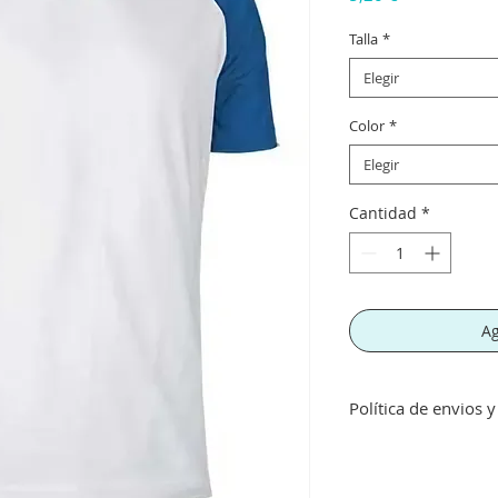
Talla
*
Elegir
Color
*
Elegir
Cantidad
*
Ag
Política de envios 
Envíos gratis a part
inferior a este imp
concepto de transpo