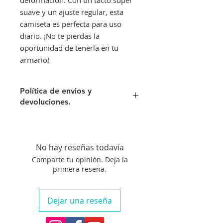
suave y un ajuste regular, esta
camiseta es perfecta para uso
diario. ¡No te pierdas la
oportunidad de tenerla en tu
armario!
Política de envios y
devoluciones.
Envíos gratis a partir de 300€. Si su
pedido es inferior a este importe
tendra un recargo de 10 € en
No hay reseñas todavía
concepto de transporte.
Comparte tu opinión. Deja la
Si no queda satisfecho con su
primera reseña.
compra aceptamos su devolución
siempre que el artículo se
encuentre en perfecto estado, no
Dejar una reseña
haya sido manipulado y siempre
que nos avise en un plazo máximo