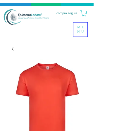
compra segura
ME
NU