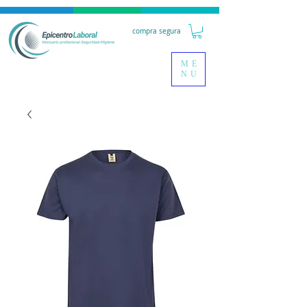
compra segura
ME
NU