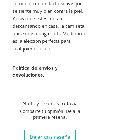
cómodo, con un tacto suave que
se siente muy bien contra la piel.
Ya sea que estés fuera o
descansando en casa, la camiseta
unisex de manga corta Melbourne
es la elección perfecta para
cualquier ocasión.
Política de envios y
devoluciones.
Envíos gratis a partir de 300€. Si su
pedido es inferior a este importe
tendra un recargo de 10 € en
No hay reseñas todavía
concepto de transporte.
Comparte tu opinión. Deja la
Si no queda satisfecho con su
primera reseña.
compra aceptamos su devolución
siempre que el artículo se
encuentre en perfecto estado, no
Dejar una reseña
haya sido manipulado y siempre