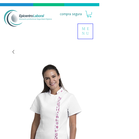
compra segura
ME
NU