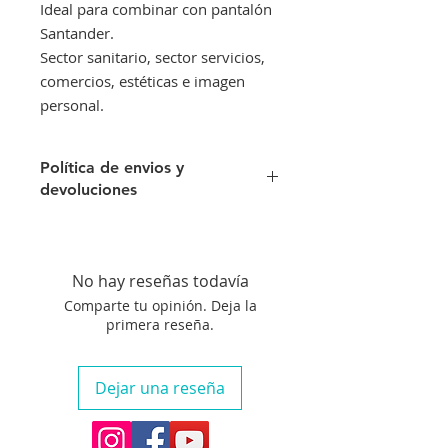
Ideal para combinar con pantalón
Santander.
Sector sanitario, sector servicios,
comercios, estéticas e imagen
personal.
Política de envios y
devoluciones
Envíos gratis a partir de 300€. Si su
pedido es inferior a este importe
tendra un recargo de 10 € en
No hay reseñas todavía
concepto de transporte.
Comparte tu opinión. Deja la
Si no queda satisfecho con su
primera reseña.
compra aceptamos su devolución
siempre que el artículo se
encuentre en perfecto estado, no
Dejar una reseña
haya sido manipulado y siempre
que nos avise en un plazo máximo
de diez días.