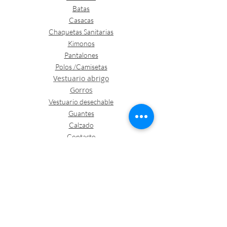
Batas
Casacas
Chaquetas Sanitarias
Kimonos
Pantalones
Polos /Camisetas
Vestuario abrigo
Gorros
Vestuario desechable
Guantes
Calzado
Contacto
Política de envíos y devoluciones
Política de Cookies
LOGÍSTICA