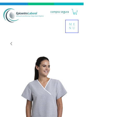
compra segura
ME
NU