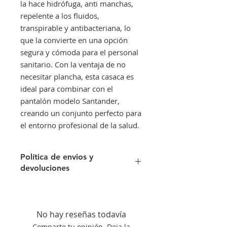
la hace hidrófuga, anti manchas,
repelente a los fluidos,
transpirable y antibacteriana, lo
que la convierte en una opción
segura y cómoda para el personal
sanitario. Con la ventaja de no
necesitar plancha, esta casaca es
ideal para combinar con el
pantalón modelo Santander,
creando un conjunto perfecto para
el entorno profesional de la salud.
Política de envios y
devoluciones
Envíos gratis a partir de 300€. Si su
pedido es inferior a este importe
tendra un recargo de 10 € en
No hay reseñas todavía
concepto de transporte.
Comparte tu opinión. Deja la