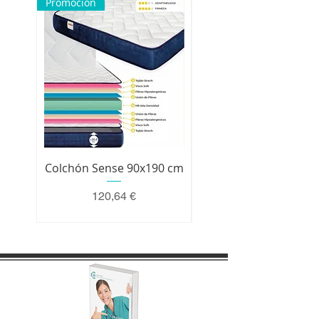
Promoción
Colchón Sense 90x190 cm
Colchón Premium 200 
Precio
120,64 €