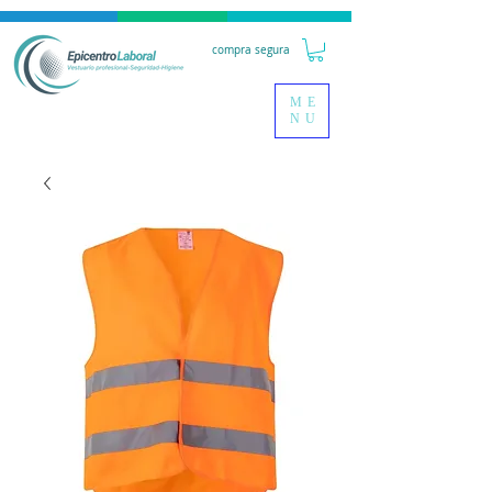
compra segura
ME
NU