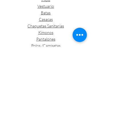
Vestuario
Batas
Casacas
Chaquetas Sanitarias
Kimonos
Pantalones
Polos /Camisetas
Vestuario abrigo
Gorros
Vestuario desechable
Guantes
Calzado
Contacto
Política de envíos y devoluciones
Política de Cookies