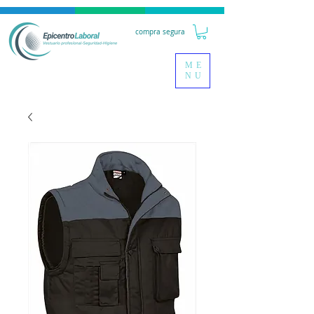
compra segura
ME
NU