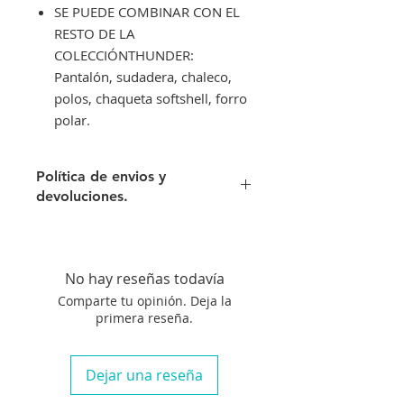
SE PUEDE COMBINAR CON EL
RESTO DE LA
COLECCIÓNTHUNDER:
Pantalón, sudadera, chaleco,
polos, chaqueta softshell, forro
polar.
Política de envios y
devoluciones.
Envíos gratis a partir de 300€. Si su
pedido es inferior a este importe
tendra un recargo de 10 € en
No hay reseñas todavía
concepto de transporte.
Comparte tu opinión. Deja la
Si no queda satisfecho con su
primera reseña.
compra aceptamos su devolución
siempre que el artículo se
encuentre en perfecto estado, no
Dejar una reseña
haya sido manipulado y siempre
que nos avise en un plazo máximo