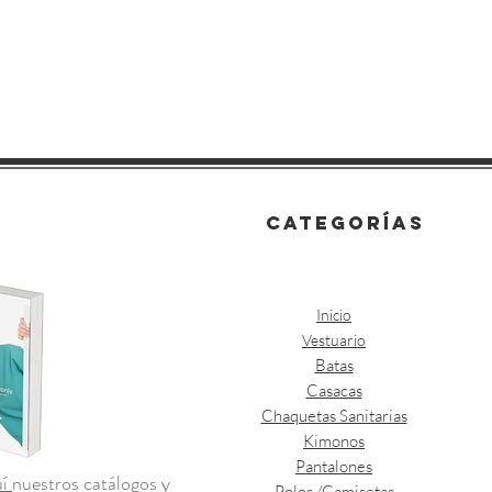
categorías
Inicio
Vestuario
Batas
Casacas
Chaquetas Sanitarias
Kimonos
Pantalones
uí
nuestros catálogos y
Polos /Camisetas