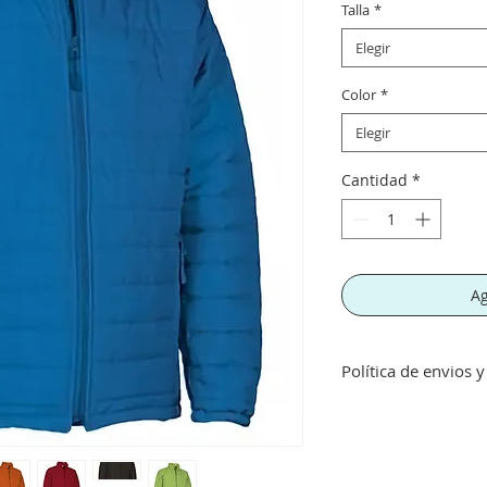
Talla
*
Elegir
Color
*
Elegir
Cantidad
*
Ag
Política de envios 
Envíos gratis a part
inferior a este imp
concepto de transpo
Si no queda satisf