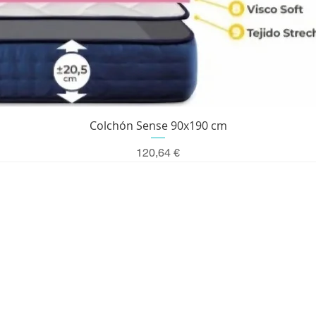
Vista rápida
Colchón Sense 90x190 cm
Precio
120,64 €