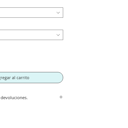
regar al carrito
y devoluciones.
ir de 300€. Si su pedido es
orte tendra un recargo de 10 € en
rte.
echo con su compra aceptamos su