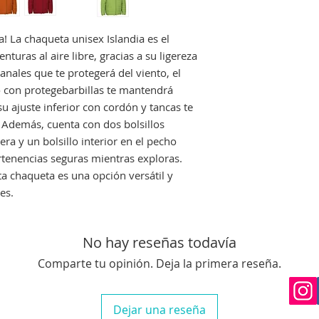
devolución siempre 
perfecto estado, no
a! La chaqueta unisex Islandia es el
que nos avise en un
turas al aire libre, gracias a su ligereza
Si el envio no lo re
deberá indicarselo a
nales que te protegerá del viento, el
costancia para proc
to con protegebarbillas te mantendrá
una reclamación.
u ajuste inferior con cordón y tancas te
. Además, cuenta con dos bolsillos
era y un bolsillo interior en el pecho
tenencias seguras mientras exploras.
ta chaqueta es una opción versátil y
es.
No hay reseñas todavía
Comparte tu opinión. Deja la primera reseña.
Dejar una reseña