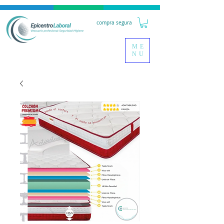
compra segura
ME
NU