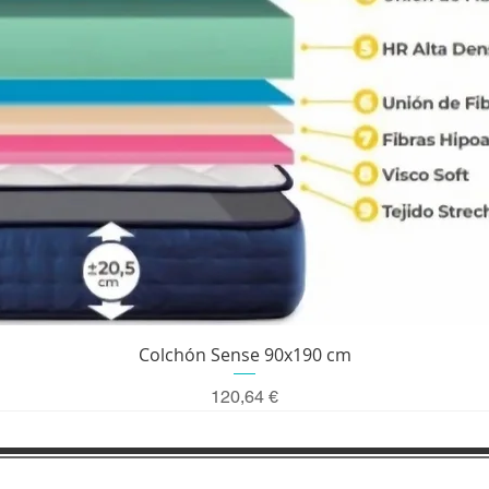
Vista rápida
Colchón Sense 90x190 cm
Precio
120,64 €