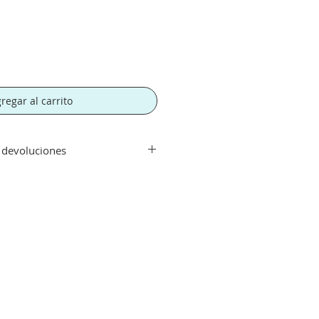
regar al carrito
y devoluciones
ir de 300€. Si su pedido es
orte tendra un recargo de 10 € en
rte.
echo con su compra aceptamos su
que el artículo se encuentre en
 haya sido manipulado y siempre
 plazo máximo de diez días.
cibe en condiciones optimas
l transportista y dejar
eder por nuestra parte a hacer