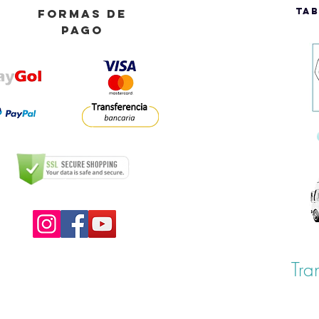
TAB
FORMAS DE
PAGO
Tra