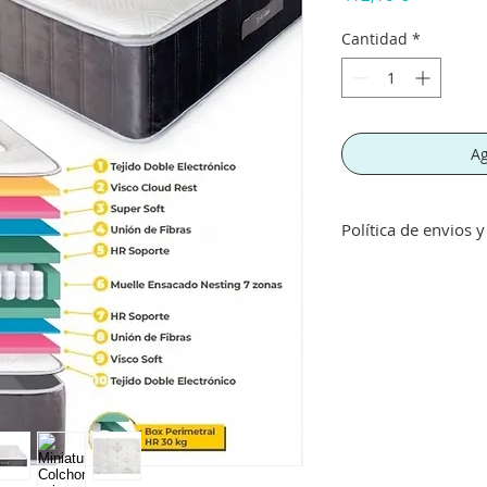
Cantidad
*
Ag
Política de envios 
Envíos gratis a part
inferior a este imp
concepto de transpo
Si no queda satisf
devolución siempre 
perfecto estado, no
que nos avise en un
Si el envio no lo re
deberá indicarselo a
costancia para proc