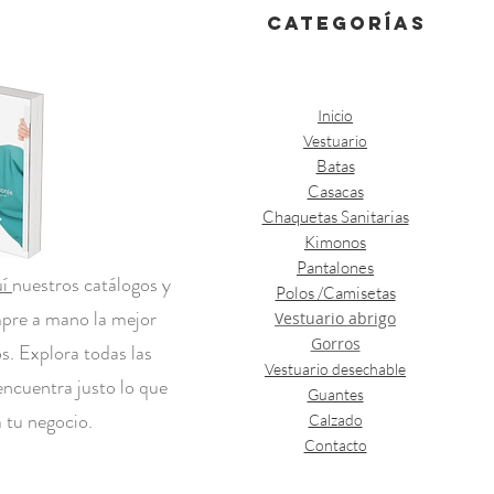
categorías
Inicio
Vestuario
Batas
Casacas
Chaquetas Sanitarias
Kimonos
Pantalones
uí
nuestros catálogos y
Polos /Camisetas
mpre a mano la mejor
Vestuario abrigo
Gorros
s. Explora todas las
Vestuario desechable
encuentra justo lo que
Guantes
 tu negocio.
Calzado
Contacto