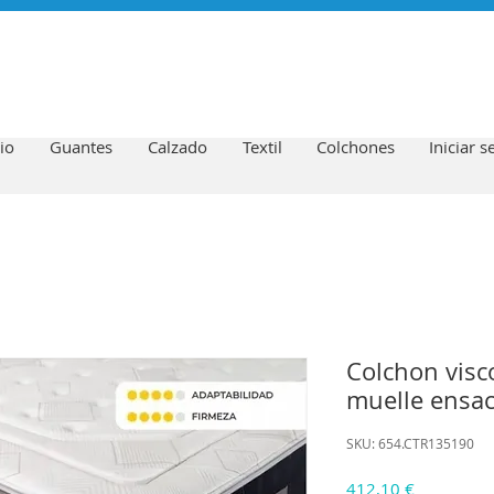
io
Guantes
Calzado
Textil
Colchones
Iniciar s
Colchon visc
muelle ensa
SKU: 654.CTR135190
Precio
412,10 €