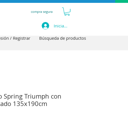
compra segura
Iniciar sesión
esión / Registrar
Búsqueda de productos
o Spring Triumph con
cado 135x190cm