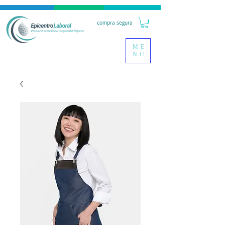
compra segura
ME
NU