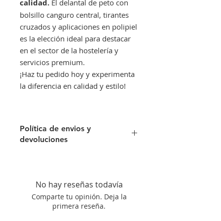
calidad.
El delantal de peto con
bolsillo canguro central, tirantes
cruzados y aplicaciones en polipiel
es la elección ideal para destacar
en el sector de la hostelería y
servicios premium.
¡Haz tu pedido hoy y experimenta
la diferencia en calidad y estilo!
Política de envios y
devoluciones
Envíos gratis a partir de 300€. Si su
pedido es inferior a este importe
tendra un recargo de 10 € en
No hay reseñas todavía
concepto de transporte.
Comparte tu opinión. Deja la
Si no queda satisfecho con su
primera reseña.
compra aceptamos su devolución
siempre que el artículo se