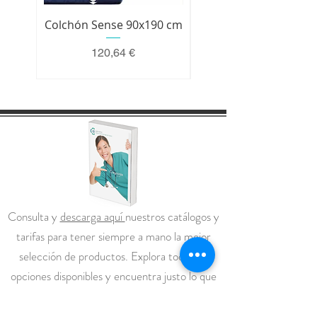
Colchón Sense 90x190 cm
Colchón Premium 200 
Precio
120,64 €
Consulta y
descarga aquí
nuestros catálogos y
tarifas para tener siempre a mano la mejor
selección de productos. Explora todas las
opciones disponibles y encuentra justo lo que
necesitas para tu negocio.