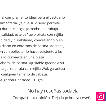
perfecto estado, no
que nos avise en un
Si el envio no lo re
es el complemento ideal para el vestuario
deberá indicarselo a
 alimentaria, ya que su diseño permite
costancia para proc
a durante largas jornadas de trabajo.
una reclamación.
calidad, este pañuelo pirata con rejilla
idad y durabilidad, convirtiéndolo en
o diario en entornos de cocina. Además,
n con poliéster lo hace resistente a las
ue lo convierte en una pieza
laboral de cocina. Ajustable gracias a su
ste gorro pirata con rejilla Wok garantiza
 cualquier tamaño de cabeza.
 Algodón.Densidad 210grs
No hay reseñas todavía
Comparte tu opinión. Deja la primera reseña.