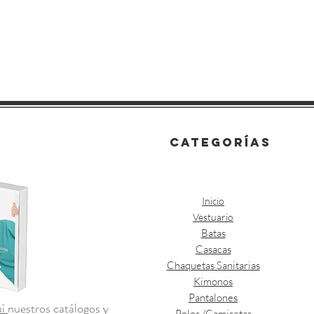
categorías
Inicio
Vestuario
Batas
Casacas
Chaquetas Sanitarias
Kimonos
Pantalones
uí
nuestros catálogos y
Polos /Camisetas