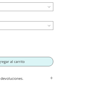
regar al carrito
y devoluciones.
ir de 300€. Si su pedido es
orte tendra un recargo de 10 € en
rte.
echo con su compra aceptamos su
que el artículo se encuentre en