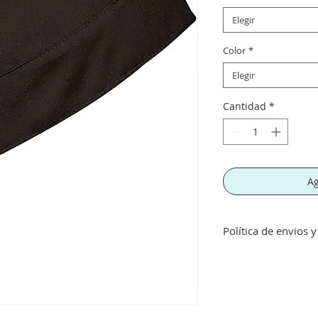
Elegir
Color
*
Elegir
Cantidad
*
Ag
Política de envios 
Envíos gratis a part
inferior a este imp
concepto de transpo
Si no queda satisf
devolución siempre 