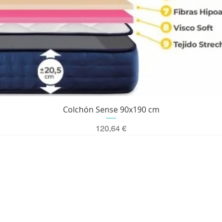
Vista rápida
Colchón Sense 90x190 cm
Precio
120,64 €