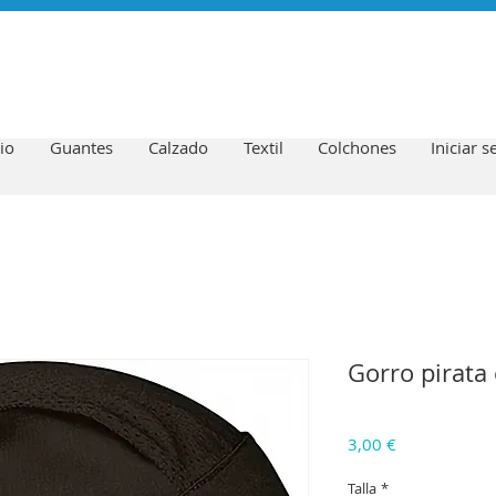
io
Guantes
Calzado
Textil
Colchones
Iniciar s
Gorro pirata 
Precio
3,00 €
Talla
*