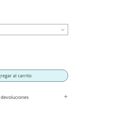
regar al carrito
y devoluciones
ir de 500€. Si su pedido es
orte tendra un recargo de 10 € en
rte.
echo con su compra aceptamos su
que el artículo se encuentre en