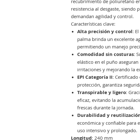
recubrimiento de poliuretano en
resistencia al desgaste, siendo
demandan agilidad y control.
Características clave:
Alta precisión y control
: E
palma brinda un excelente aga
permitiendo un manejo preci
Comodidad sin costuras
: S
elástico en el puño asegura
irritaciones y mejorando la e
EPI Categoría II
: Certificad
protección, garantiza segurid
Transpirable y ligero
: Grac
eficaz, evitando la acumulac
frescas durante la jornada.
Durabilidad y reutilizació
económica y confiable para e
uso intensivo y prolongado.
Longitud
: 240 mm