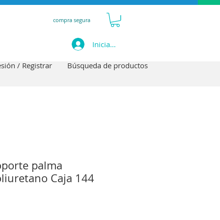
compra segura
Iniciar sesión
esión / Registrar
Búsqueda de productos
oporte palma
oliuretano Caja 144