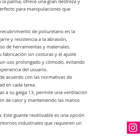
 la palma, ofrece una gran destreza y
perfecto estado, no
 perfecto para manipulaciones que
que nos avise en un
Si el envio no lo re
deberá indicarselo a
costancia para proc
l recubrimiento de poliuretano en la
una reclamación.
rre y resistencia a la abrasión,
so de herramientas y materiales.
u fabricación sin costuras y el ajuste
n un uso prolongado y cómodo, evitando
xperiencia del usuario.
o de acuerdo con las normativas de
ad en cada tarea.
ias a su galga 13, permite una ventilación
ión de calor y manteniendo las manos
n
: Este guante reutilizable es una opción
ntornos industriales que requieren un