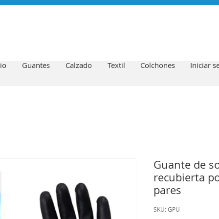
io
Guantes
Calzado
Textil
Colchones
Iniciar s
Guante de s
recubierta p
pares
SKU: GPU