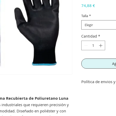
Precio
74,88 €
Talla
*
Elegir
Cantidad
*
Ag
Política de envios 
Envíos gratis a part
inferior a este imp
ma Recubierta de Poliuretano Luna
concepto de transpo
s industriales que requieren precisión y
Si no queda satisf
omodidad. Diseñado en poliéster y con
devolución siempre 