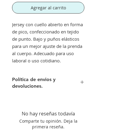
Agregar al carrito
Jersey con cuello abierto en forma
de pico, confeccionado en tejido
de punto. Bajo y puños elásticos
para un mejor ajuste de la prenda
al cuerpo. Adecuado para uso
laboral o uso cotidiano.
Política de envios y
devoluciones.
Envíos gratis a partir de 300€. Si su
pedido es inferior a este importe
tendra un recargo de 10 € en
No hay reseñas todavía
concepto de transporte.
Comparte tu opinión. Deja la
Si no queda satisfecho con su
primera reseña.
compra aceptamos su devolución