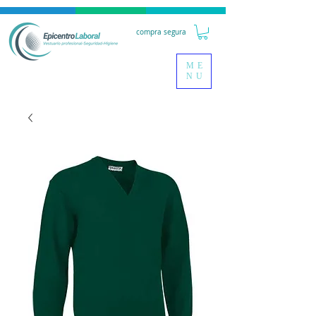
compra segura
ME
NU