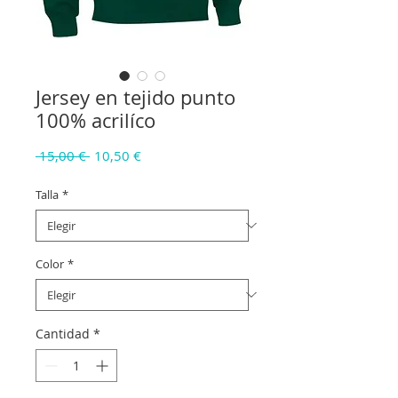
Jersey en tejido punto
100% acrilíco
Precio
Precio
 15,00 € 
10,50 €
de
oferta
Talla
*
Color
*
Cantidad
*