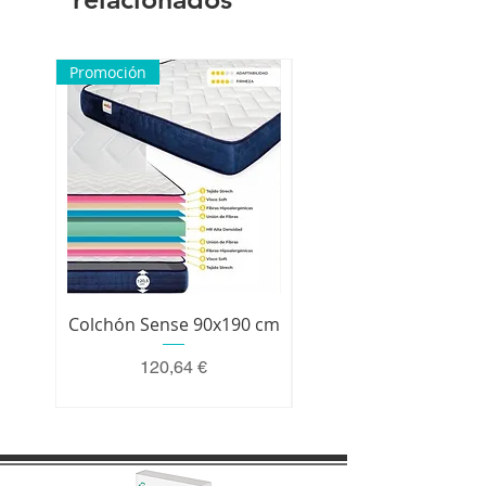
nuestra parte a hacer una
reclamación.
Promoción
Colchón Sense 90x190 cm
Colchón Premium 200 
Precio
120,64 €