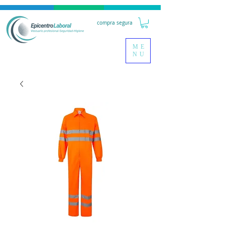
compra segura
ME
NU