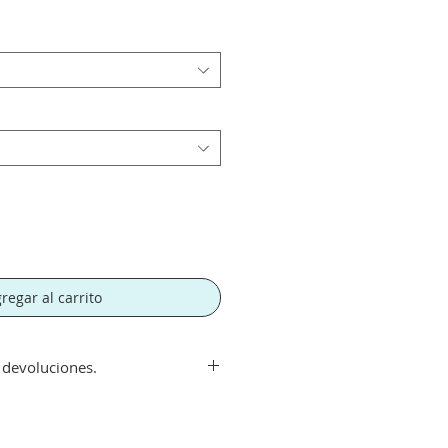
regar al carrito
y devoluciones.
ir de 300€. Si su pedido es
orte tendra un recargo de 10 € en
rte.