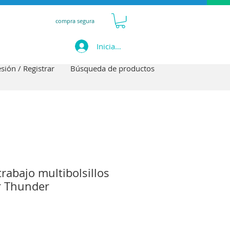
compra segura
Iniciar sesión
esión / Registrar
Búsqueda de productos
rabajo multibolsillos
r Thunder