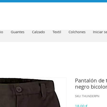
io
Guantes
Calzado
Textil
Colchones
Iniciar s
Pantalón de t
negro bicolo
SKU: THUNDERPN
Precio
18,00 €