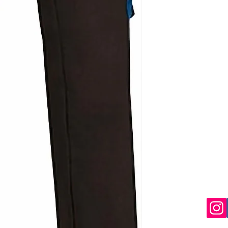
Si no queda satisf
devolución siempre 
perfecto estado, no
que nos avise en un
Si el envio no lo re
deberá indicarselo a
costancia para proc
una reclamación.