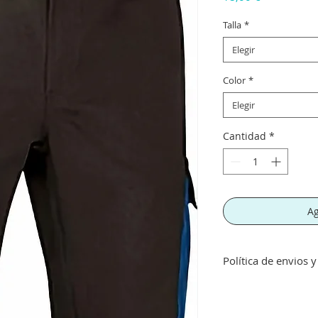
Talla
*
Elegir
Color
*
Elegir
Cantidad
*
Ag
Política de envios 
Envíos gratis a part
inferior a este imp
concepto de transpo