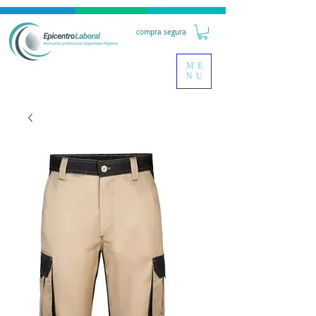
compra segura
ME
NU