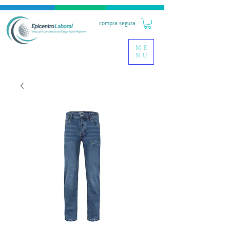
compra segura
ME
NU