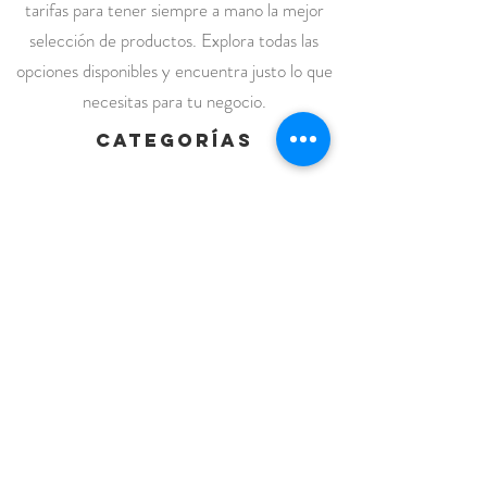
tarifas para tener siempre a mano la mejor
selección de productos. Explora todas las
opciones disponibles y encuentra justo lo que
necesitas para tu negocio.
categorías
Inicio
Vestuario
Batas
Casacas
Chaquetas Sanitarias
Kimonos
Pantalones
Polos /Camisetas
Vestuario abrigo
Gorros
Vestuario desechable
Guantes