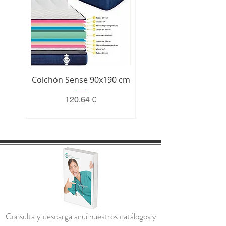
Colchón Sense 90x190 cm
Colchón Premium 200 
Precio
120,64 €
Consulta y
descarga aquí
nuestros catálogos y