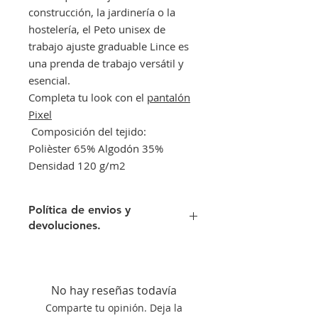
construcción, la jardinería o la
hostelería, el Peto unisex de
trabajo ajuste graduable Lince es
una prenda de trabajo versátil y
esencial.
Completa tu look con el
pantalón
Pixel
Composición del tejido:
Polièster 65% Algodón 35%
Densidad 120 g/m2
Política de envios y
devoluciones.
Envíos gratis a partir de 300€. Si su
pedido es inferior a este importe
tendra un recargo de 10 € en
No hay reseñas todavía
concepto de transporte.
Comparte tu opinión. Deja la
Si no queda satisfecho con su