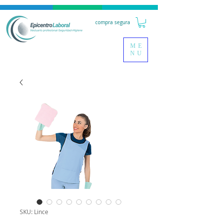
compra segura
ME
NU
SKU: Lince