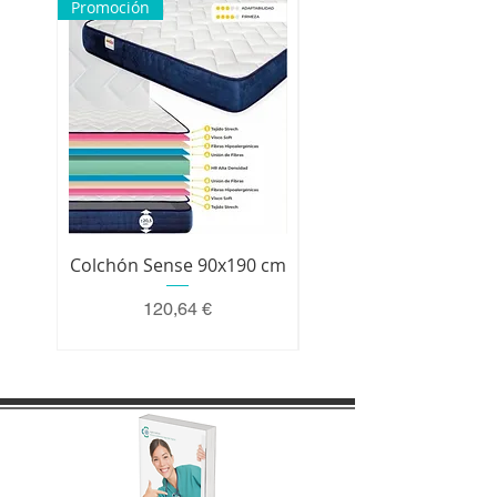
Promoción
Colchón Sense 90x190 cm
Colchón Premium 200 
Precio
120,64 €