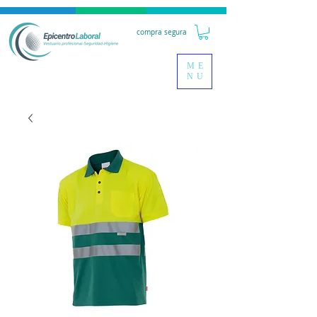
compra segura
ME
NU