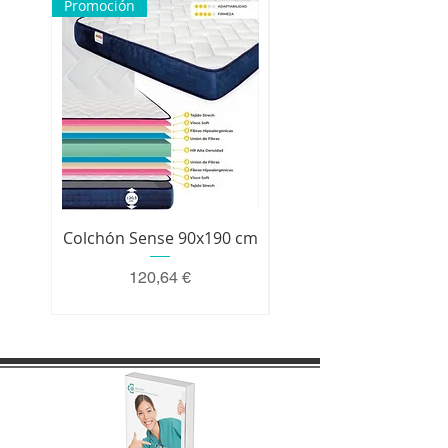
Promoción
Colchón Sense 90x190 cm
Colchón Premium 200 
Precio
120,64 €