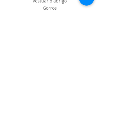
Vestuario abrigo
Gorros
Vestuario desechable
Guantes
Calzado
Contacto
Política de envíos y devoluciones
Política de Cookies
LOGÍSTICA