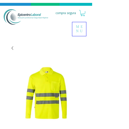
compra segura
ME
NU