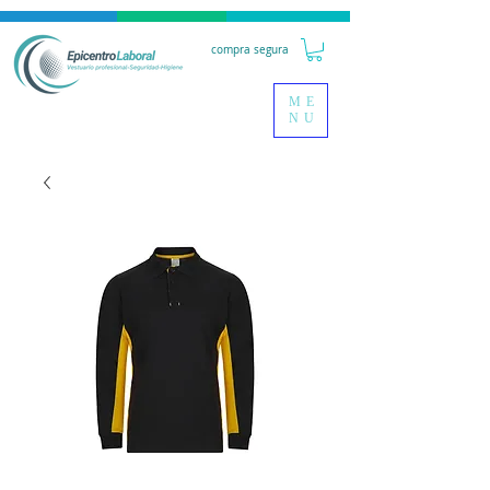
compra segura
ME
NU