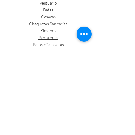
Vestuario
Batas
Casacas
Chaquetas Sanitarias
Kimonos
Pantalones
Polos /Camisetas
Vestuario abrigo
Gorros
Vestuario desechable
Guantes
Calzado
Contacto
Política de envíos y devoluciones
Política de Cookies