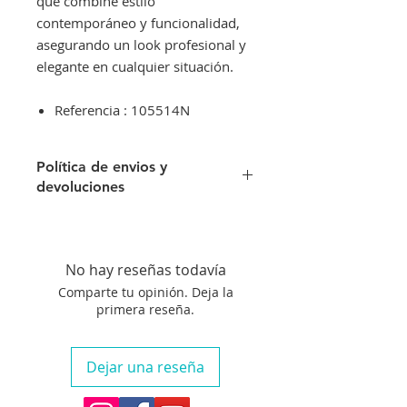
que combine estilo
contemporáneo y funcionalidad,
asegurando un look profesional y
elegante en cualquier situación.
Referencia : 105514N
Política de envios y
devoluciones
Envíos gratis a partir de 300€. Si su
pedido es inferior a este importe
tendra un recargo de 10 € en
No hay reseñas todavía
concepto de transporte.
Comparte tu opinión. Deja la
Si no queda satisfecho con su
primera reseña.
compra aceptamos su devolución
siempre que el artículo se
encuentre en perfecto estado, no
Dejar una reseña
haya sido manipulado y siempre
que nos avise en un plazo máximo