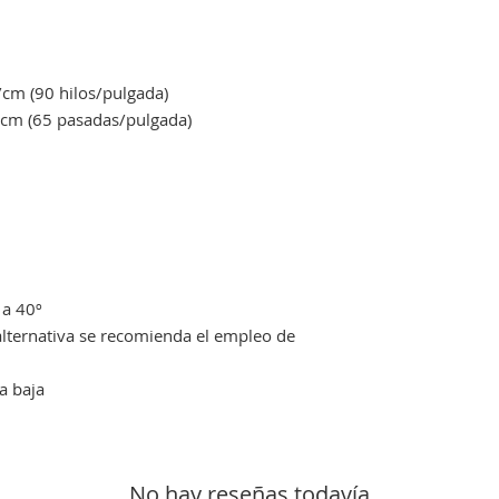
m (90 hilos/pulgada)
m (65 pasadas/pulgada)
a 40º
ternativa se recomienda el empleo de
a baja
No hay reseñas todavía