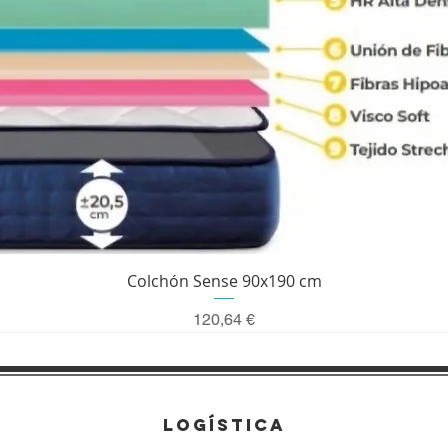
Vista rápida
Colchón Sense 90x190 cm
Precio
120,64 €
LOGÍSTICA