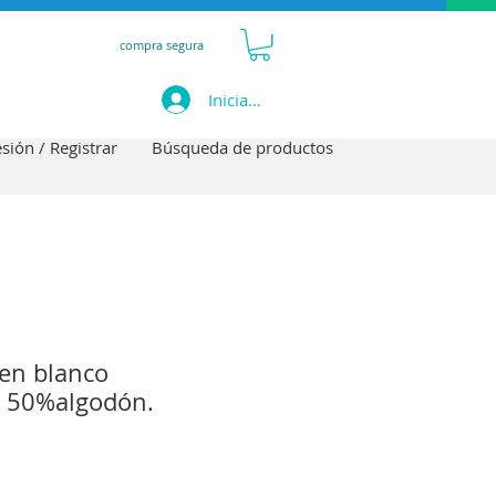
compra segura
Iniciar sesión
esión / Registrar
Búsqueda de productos
ten blanco
r 50%algodón.