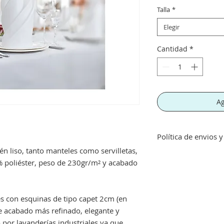
Talla
*
Elegir
Cantidad
*
Ag
Política de envios 
n liso, tanto manteles como servilletas,
Política de envios y
 poliéster, peso de 230gr/m² y acabado
Envíos gratis a part
inferior a este imp
concepto de transpo
Si no queda satisf
s con esquinas de tipo capet 2cm (en
devolución siempre 
 de acabado más refinado, elegante y
perfecto estado, no
or lavanderías industriales ya que