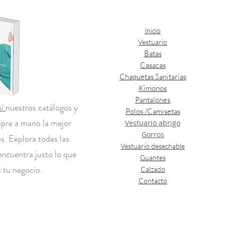
Inicio
Vestuario
Batas
Casacas
Chaquetas Sanitarias
Kimonos
Pantalones
uí
nuestros catálogos y
Polos /Camisetas
mpre a mano la mejor
Vestuario abrigo
Gorros
s. Explora todas las
Vestuario desechable
encuentra justo lo que
Guantes
 tu negocio.
Calzado
Contacto