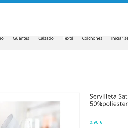
io
Guantes
Calzado
Textil
Colchones
Iniciar s
Servilleta Sa
50%polieste
Precio
0,90 €