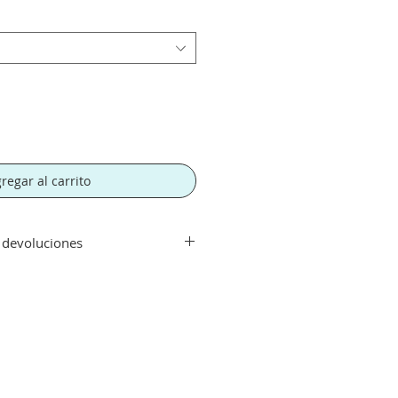
regar al carrito
y devoluciones
 devoluciones
ir de 300€. Si su pedido es
orte tendra un recargo de 10 € en
rte.
echo con su compra aceptamos su
que el artículo se encuentre en
 haya sido manipulado y siempre