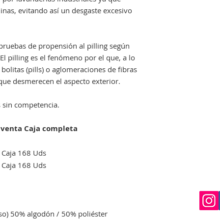
que nos avise en un
inas, evitando así un desgaste excesivo
Si el envio no lo re
deberá indicarselo a
para proceder por 
 pruebas de propensión al pilling según
reclamación.
l pilling es el fenómeno por el que, a lo
bolitas (pills) o aglomeraciones de fibras
s que desmerecen el aspecto exterior.
s sin competencia.
venta Caja completa
€
Caja 168 Uds
€
Caja 168 Uds
o) 50% algodón / 50% poliéster