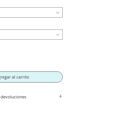
regar al carrito
y devoluciones
ir de 300€. Si su pedido es
orte tendra un recargo de 10 € en
rte.
echo con su compra aceptamos su