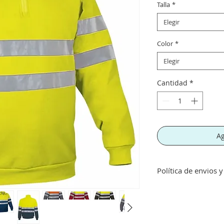
Talla
*
Elegir
Color
*
Elegir
Cantidad
*
Ag
Política de envios 
Envíos gratis a part
inferior a este imp
concepto de transpo
Si no queda satisf