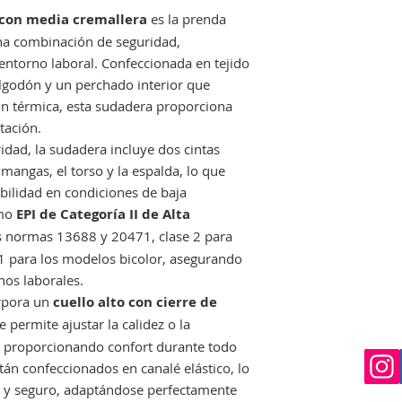
devolución siempre 
 con media cremallera
es la prenda
perfecto estado, no
na combinación de seguridad,
que nos avise en un
entorno laboral. Confeccionada en tejido
Si el envio no lo re
algodón y un perchado interior que
deberá indicarselo a
ón térmica, esta sudadera proporciona
costancia para proc
una reclamación.
tación.
idad, la sudadera incluye dos cintas
 mangas, el torso y la espalda, lo que
ibilidad en condiciones de baja
omo
EPI de Categoría II de Alta
s normas 13688 y 20471, clase 2 para
1 para los modelos bicolor, asegurando
nos laborales.
orpora un
cuello alto con cierre de
e permite ajustar la calidez o la
o, proporcionando confort durante todo
stán confeccionados en canalé elástico, lo
 y seguro, adaptándose perfectamente