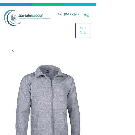
compra segura
ME
NU