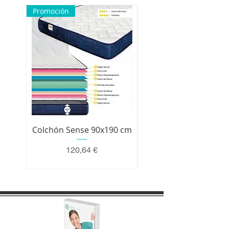
Promoción
Colchón Sense 90x190 cm
Colchón Premium 200 
Precio
120,64 €