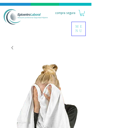
compra segura
ME
NU