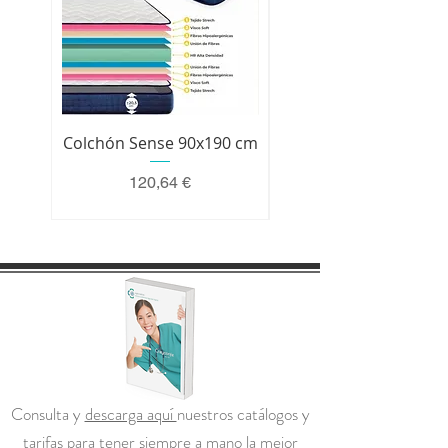
Colchón Sense 90x190 cm
Colchón Premium 200 
Precio
120,64 €
Consulta y
descarga aquí
nuestros catálogos y
tarifas para tener siempre a mano la mejor