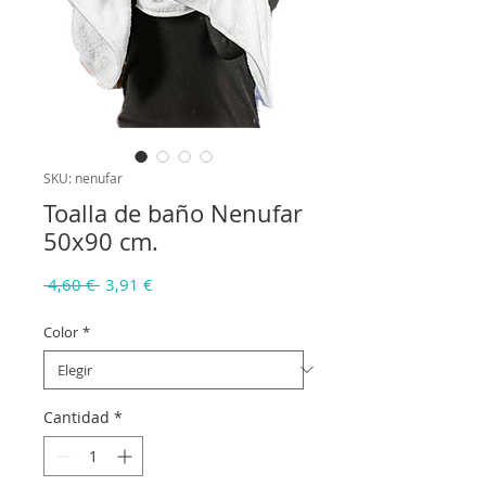
SKU: nenufar
Toalla de baño Nenufar
50x90 cm.
Precio
Precio
 4,60 € 
3,91 €
de
oferta
Color
*
Cantidad
*