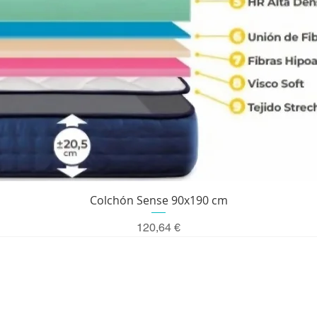
Vista rápida
Colchón Sense 90x190 cm
Precio
120,64 €