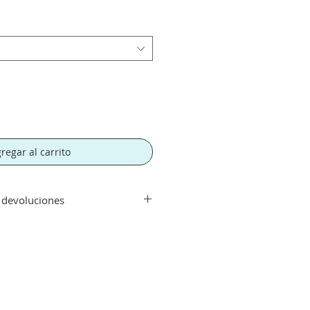
regar al carrito
y devoluciones
ir de 300€. Si su pedido es
orte tendra un recargo de 10 € en
rte.
echo con su compra aceptamos su
que el artículo se encuentre en
 haya sido manipulado y siempre