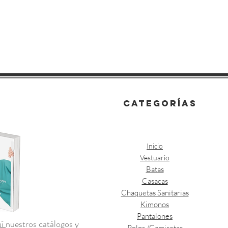
categorías
Inicio
Vestuario
Batas
Casacas
Chaquetas Sanitarias
Kimonos
Pantalones
uí
nuestros catálogos y
Polos /Camisetas