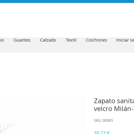
io
Guantes
Calzado
Textil
Colchones
Iniciar s
Zapato sanita
velcro Milán
SKU: 00065
Precio
30,27 €