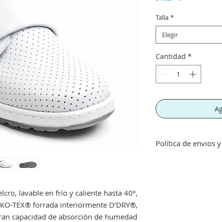
Talla
*
Elegir
Cantidad
*
Ag
Política de envios 
Envíos gratis a part
inferior a este imp
concepto de transpo
lcro, lavable en frío y caliente hasta 40º,
Si no queda satisf
devolución siempre 
EKO-TEX® forrada interiormente D’DRY®,
perfecto estado, no
ran capacidad de absorción de humedad