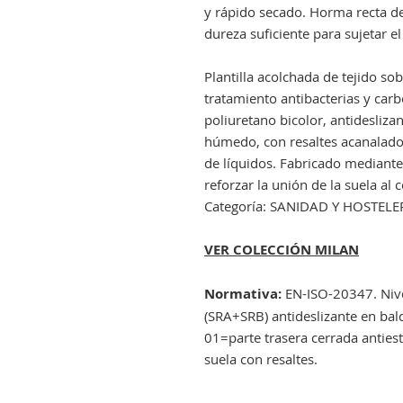
y rápido secado. Horma recta d
dureza suficiente para sujetar el
Plantilla acolchada de tejido s
tratamiento antibacterias y carb
poliuretano bicolor, antidesliza
húmedo, con resaltes acanalados 
de líquidos. Fabricado mediant
reforzar la unión de la suela al 
Categoría: SANIDAD Y HOSTELE
VER COLECCIÓN MILAN
Normativa:
EN-ISO-20347. Niv
(SRA+SRB) antideslizante en bald
01=parte trasera cerrada antiest
suela con resaltes.