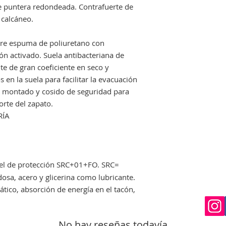
que nos avise en un
e puntera redondeada. Contrafuerte de
Si el envio no lo re
 calcáneo.
deberá indicarselo a
costancia para proc
obre espuma de poliuretano con
una reclamación.
ón activado. Suela antibacteriana de
nte de gran coeficiente en seco y
en la suela para facilitar la evacuación
e montado y cosido de seguridad para
corte del zapato.
RÍA
el de protección SRC+01+FO. SRC=
osa, acero y glicerina como lubricante.
ático, absorción de energía en el tacón,
No hay reseñas todavía