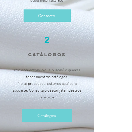
dudes en contactarnos .
Contacto
2
catálogos
¿No encuentras lo que buscas? o quieres
tener nuestros catálogos.
No te preocupes, estamos aquí para
ayudarte. Consulta o
descárgate nuestros
catálogos
Catálogos