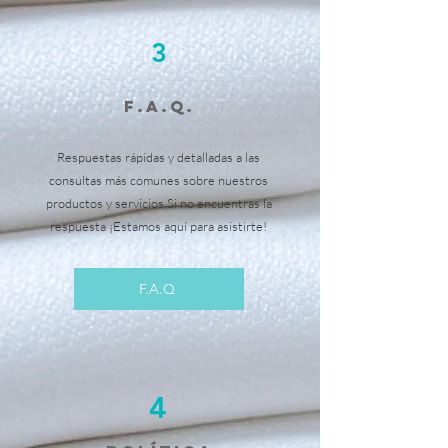
3
f.a.q.
Respuestas rápidas y detalladas a las
consultas más comunes sobre nuestros
productos y servicios.Si no encuentras la
respuesta ¡Estamos aquí para asistirte!
F.A.Q
4