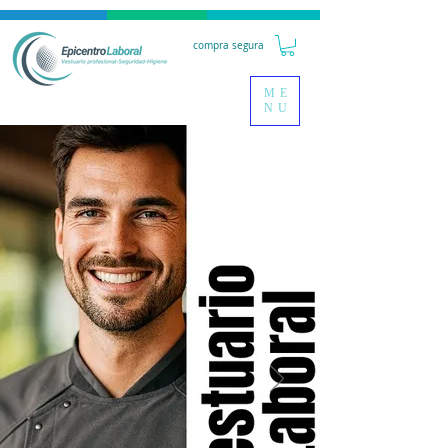
compra segura
ME
NU