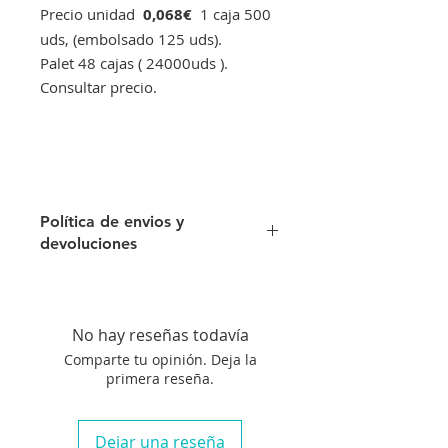
Precio unidad
0,068€
1 caja 500
uds, (embolsado 125 uds).
Palet 48 cajas ( 24000uds ).
Consultar precio.
Política de envios y
devoluciones
Envíos gratis a partir de 500€. Si su
pedido es inferior a este importe
tendra un recargo de 10 € en
No hay reseñas todavía
concepto de transporte.
Comparte tu opinión. Deja la
Si no queda satisfecho con su
primera reseña.
compra aceptamos su devolución
siempre que el artículo se
encuentre en perfecto estado, no
Dejar una reseña