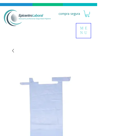
compra segura
ME
NU