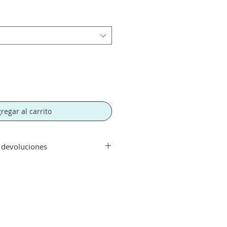
regar al carrito
y devoluciones
ir de 500€. Si su pedido es
orte tendra un recargo de 10 € en
rte.
echo con su compra aceptamos su
que el artículo se encuentre en
 haya sido manipulado y siempre