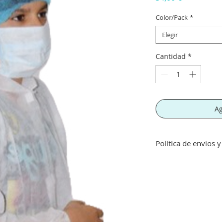
Color/Pack
*
Elegir
Cantidad
*
Ag
Política de envios 
Envíos gratis a part
inferior a este imp
concepto de transpo
Si no queda satisf
devolución siempre 
perfecto estado, no