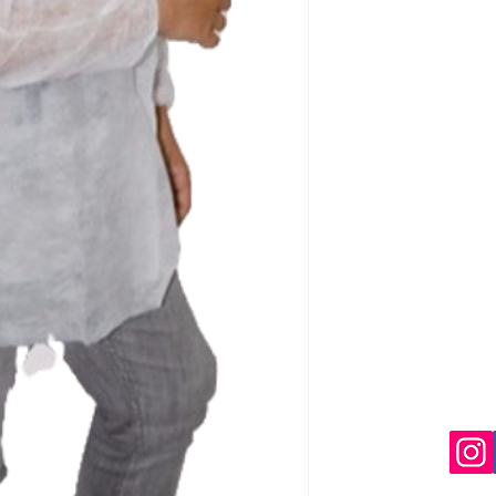
que nos avise en un
Si el envio no lo re
deberá indicarselo a
costancia para proc
una reclamación.