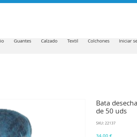
io
Guantes
Calzado
Textil
Colchones
Iniciar s
Bata desechab
de 50 uds
SKU: 22137
Precio
34,00 €