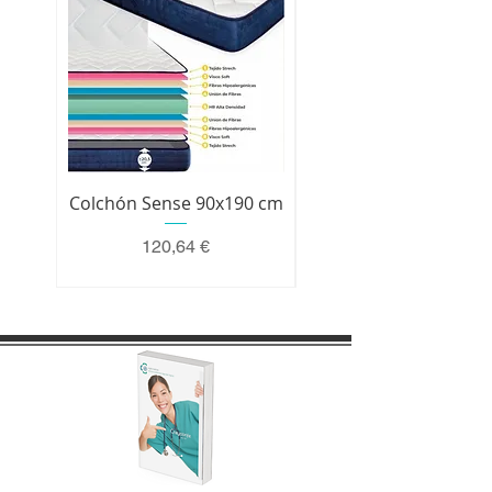
Colchón Sense 90x190 cm
Colchón Premium 200 
Precio
120,64 €