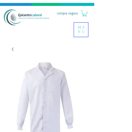
compra segura
ME
NU