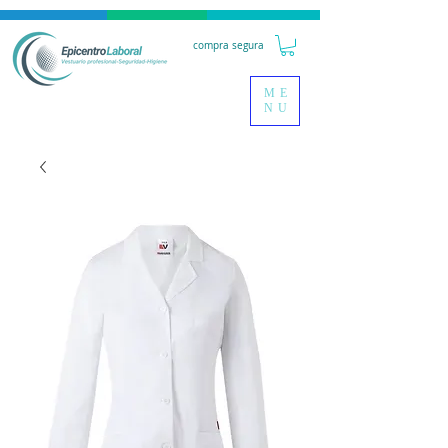
compra segura
ME
NU