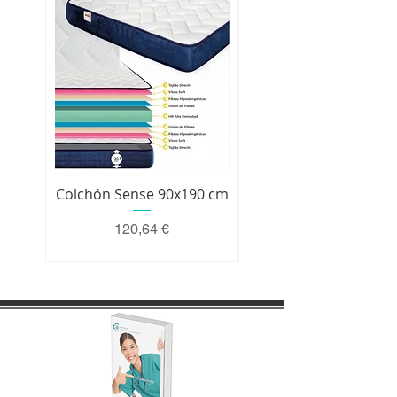
Colchón Sense 90x190 cm
Colchón Premium 200 
Precio
120,64 €