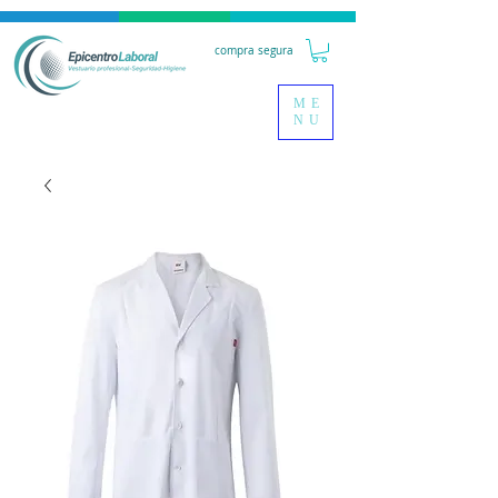
compra segura
ME
NU