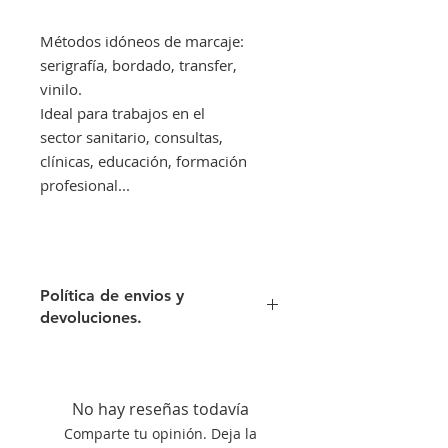
Métodos idóneos de marcaje:
serigrafía, bordado, transfer,
vinilo.
Ideal para trabajos en el
sector sanitario, consultas,
clínicas, educación, formación
profesional...
Política de envios y
devoluciones.
Envíos gratis a partir de 300€. Si su
pedido es inferior a este importe
tendra un recargo de 10 € en
No hay reseñas todavía
concepto de transporte.
Comparte tu opinión. Deja la
Si no queda satisfecho con su