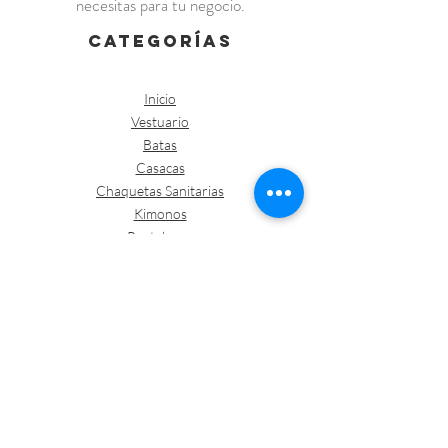
necesitas para tu negocio.
categorías
Inicio
Vestuario
Batas
Casacas
Chaquetas Sanitarias
Kimonos
Pantalones
Polos /Camisetas
Vestuario abrigo
Gorros
Vestuario desechable
Guantes
Calzado
Contacto
Política de envíos y devoluciones