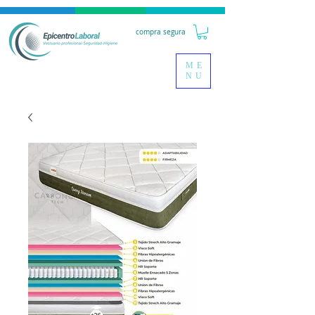
compra segura
ME
NU