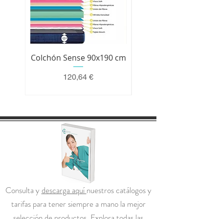
Colchón Sense 90x190 cm
Colchón Premium 200 
Precio
120,64 €
Consulta y
descarga aquí
nuestros catálogos y
tarifas para tener siempre a mano la mejor
selección de productos. Explora todas las