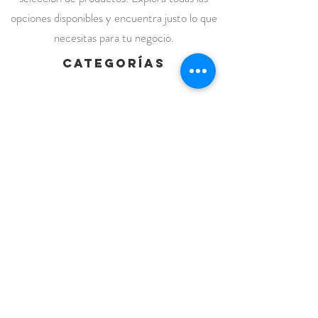
opciones disponibles y encuentra justo lo que
necesitas para tu negocio.
categorías
Inicio
Vestuario
Batas
Casacas
Chaquetas Sanitarias
Kimonos
Pantalones
Polos /Camisetas
Vestuario abrigo
Gorros
Vestuario desechable
Guantes
Calzado
Contacto