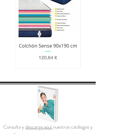
Colchón Sense 90x190 cm
Colchón Premium 200 
Precio
120,64 €
Consulta y
descarga aquí
nuestros catálogos y