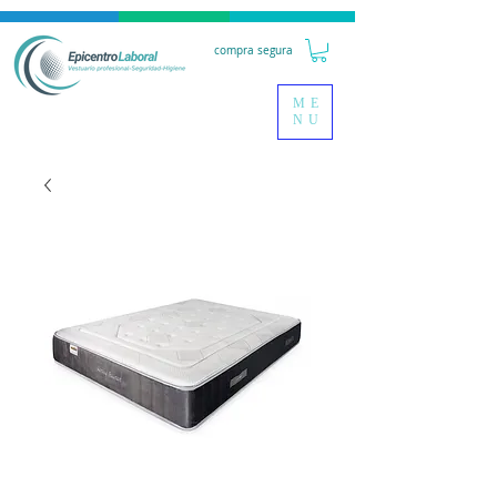
compra segura
ME
NU