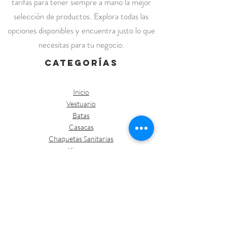
tarifas para tener siempre a mano la mejor
selección de productos. Explora todas las
opciones disponibles y encuentra justo lo que
necesitas para tu negocio.
categorías
Inicio
Vestuario
Batas
Casacas
Chaquetas Sanitarias
Kimonos
Pantalones
Polos /Camisetas
Vestuario abrigo
Gorros
Vestuario desechable
Guantes