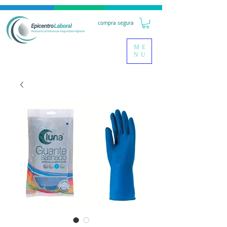
compra segura
ME
NU