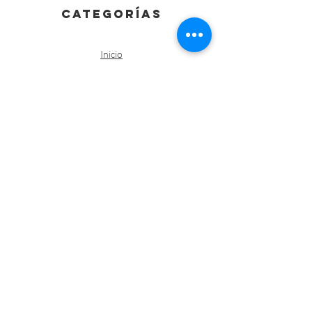
categorías
Inicio
Vestuario
Batas
Casacas
Chaquetas Sanitarias
Kimonos
Pantalones
Polos /Camisetas
Vestuario abrigo
Gorros
Vestuario desechable
Guantes
Calzado
Contacto
Política de envíos y devoluciones
Política de Cookies