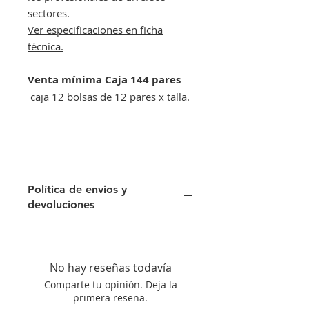
sectores.
Ver especificaciones en ficha
técnica.
Venta mínima Caja 144 pares
caja 12 bolsas de 12 pares x talla.
Política de envios y
devoluciones
Envíos gratis a partir de 500€. Si su
pedido es inferior a este importe
tendra un recargo de 10 € en
No hay reseñas todavía
concepto de transporte.
Comparte tu opinión. Deja la
Si no queda satisfecho con su
primera reseña.
compra aceptamos su devolución