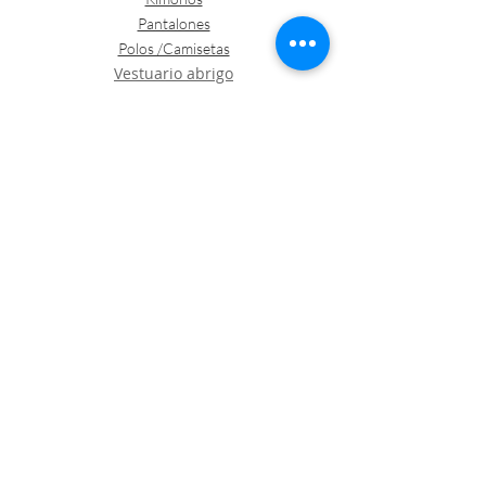
Pantalones
Polos /Camisetas
Vestuario abrigo
Gorros
Vestuario desechable
Guantes
Calzado
Contacto
Política de envíos y devoluciones
Política de Cookies
LOGÍSTICA