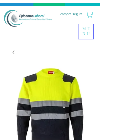
compra segura
ME
NU