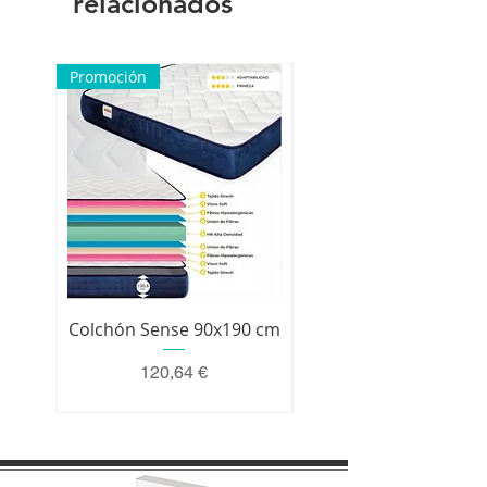
relacionados
nuestra parte a hacer una
reclamación.
Promoción
Colchón Sense 90x190 cm
Colchón Premium 200 
Precio
120,64 €